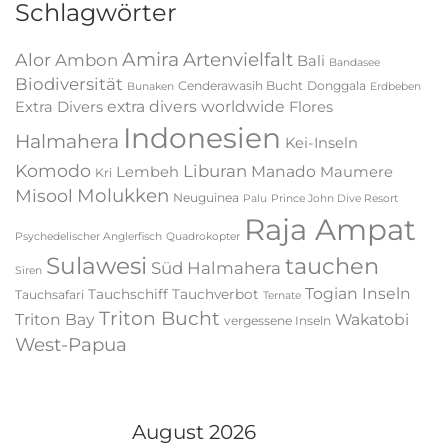
Schlagwörter
Amira
Artenvielfalt
Alor
Ambon
Bali
Bandasee
Biodiversität
Cenderawasih Bucht
Donggala
Bunaken
Erdbeben
extra divers worldwide
Extra Divers
Flores
Indonesien
Halmahera
Kei-Inseln
Komodo
Liburan
Manado
Lembeh
Maumere
Kri
Molukken
Misool
Neuguinea
Palu
Prince John Dive Resort
Raja Ampat
Psychedelischer Anglerfisch
Quadrokopter
Sulawesi
tauchen
Süd Halmahera
Siren
Togian Inseln
Tauchschiff
Tauchverbot
Tauchsafari
Ternate
Triton Bucht
Triton Bay
Wakatobi
vergessene Inseln
West-Papua
August 2026