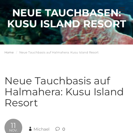
NEUE TAUCHBASEN:
Togg
navig
KUSU ISLAND RESORT
Home
Neue Tauchbasis auf Halmahera: Kusu Island Resort
Neue Tauchbasis auf
Halmahera: Kusu Island
Resort
11
Michael
0
NOV.